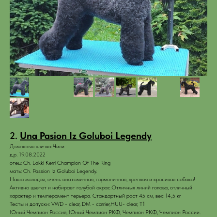
2.
Una Pasion Iz Goluboi Legendy
Домашняя кличка Чили
д.р. 19.08.2022
отец: Ch. Lakki Kerri Champion Of The Ring
мать: Ch. Passion Iz Goluboi Legendy.
Наша молодая, очень анатомичная, гармоничная, крепкая и красивая собака!
Активно цветет и набирает голубой окрас.Отличных линий голова, отличный
характер и темперамент терьера. Стандартный рост 45 см, вес 14,5 кг
Тесты и допуски: VWD - clear, DM - carrier,HUU- clear, T1
Юный Чемпион Россия, Юный Чемпион РКФ, Чемпион РКФ, Чемпион России.