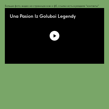
Больше фото, видео на страницах в вк и фб, ссылки есть в разделе "контакты"
Una Pasion Iz Goluboi Legendy